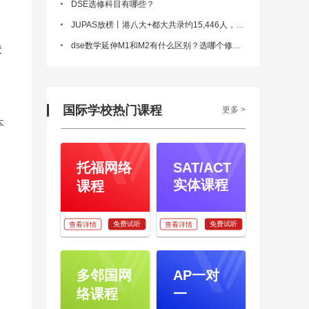
DSE选修科目有哪些‍‍‍‍‍‍‍‍‍？
JUPAS放榜丨港八大+都大共录约15,446人，录取率超38%！
dse数学延伸M1和M2有什么区别？选哪个修读更适合自己？
校
国际学校热门课程
更多 >
本
托福网络
SAT/ACT
实体课程
课程
免费试听
免费试听
查看详情
查看详情
多邻国网
AP一对
络课程
一