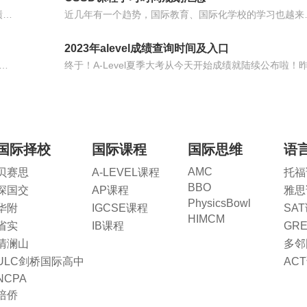
近年来，英国名校的申请之路竞争越来越激烈，标化成绩优异不再能轻而易举地在激烈的竞争中脱颖而出，还需要各类国际竞赛来佐证自身学术实力和综合能力。
近几年有一个趋势，国际教育、国际化学校的学习也
2023年alevel成绩查询时间及入口
季大考报考人数突破80万！随着英本留学愈受欢迎，英本申请竞争也将愈发激烈，对于准备申请2024英国本科的同学，提前准备很关键。
国际择校
国际课程
国际思维
语
AMC
贝赛思
A-LEVEL课程
托福
BBO
深国交
AP课程
雅思
PhysicsBowl
华附
IGCSE课程
SA
HIMCM
省实
IB课程
GR
清澜山
多邻
ULC剑桥国际高中
AC
NCPA
培侨