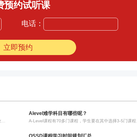
费预约试听课
电话：
Alevel难学科目有哪些呢？
同时数学、进阶数学、物理和经济也是大多数大学和专业招生时要求学生有的alevel科目，因此如果同学们愁于alevel科目选择，那么通常更建议大家优先选择这几门课程。
A-Level课程有70多门课程，学生
OSSD课程学习时间规划汇总